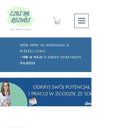
ZRÓB KROK KU ROZWOJOWI W
NIŻSZEJ CENIE
-10% W MAJU
Z KODEM RABATOWYM
MAJ2026