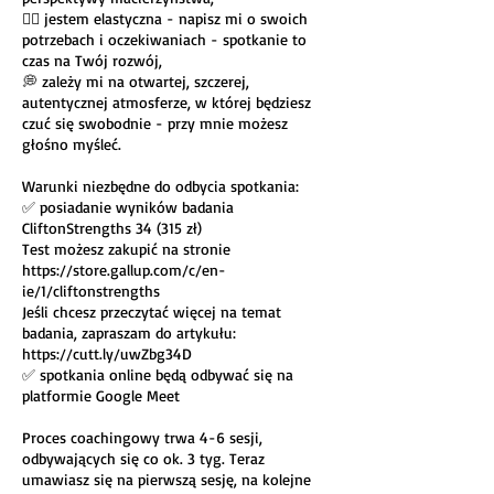
🤸‍♀ jestem elastyczna - napisz mi o swoich
potrzebach i oczekiwaniach - spotkanie to
czas na Twój rozwój,
💭 zależy mi na otwartej, szczerej,
autentycznej atmosferze, w której będziesz
czuć się swobodnie - przy mnie możesz
głośno myśleć.
Warunki niezbędne do odbycia spotkania:
✅ posiadanie wyników badania
CliftonStrengths 34 (315 zł)
Test możesz zakupić na stronie
https://store.gallup.com/c/en-
ie/1/cliftonstrengths
Jeśli chcesz przeczytać więcej na temat
badania, zapraszam do artykułu:
https://cutt.ly/uwZbg34D
✅ spotkania online będą odbywać się na
platformie Google Meet
Proces coachingowy trwa 4-6 sesji,
odbywających się co ok. 3 tyg. Teraz
umawiasz się na pierwszą sesję, na kolejne