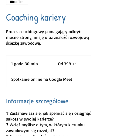
online
Coaching kariery
Proces coachingowy pomagający odkryć
mocne strony, misję oraz znaleźć rozwojową
ścieżkę zawodową.
Od
399
1 godz. 30 min
1
Od 399 zł
złotych
polskich
g
o
Spotkanie online na Google Meet
d
z
3
0
Informacje szczegółowe
m
i
❓ Zastanawiasz się, jak spełniać się i osiągnąć
n
sukces w swojej karierze?
❓ Wciąż myślisz o tym, w którym kierunku
zawodowym się rozwijać?