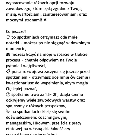
wypracowanie różnych opcji rozwoju
zawodowego, które będą zgodne z Twoją
misją, wartościami, zainteresowaniami oraz
mocnymi stronami! 🌟
Co jeszcze?
📑 po spotkaniach otrzymasz ode mnie
notatki - możesz po nie sięgnąć w dowolnym
momencie,
👥 możesz liczyć na moje wsparcie w trakcie
procesu - chętnie odpowiem na Twoje
pytania i wątpliwości,
📋 praca rozwojowa zaczyna się jeszcze przed
spotkaniem - otrzymasz ode mnie ćwiczenie i
kwestionariusz do wypełnienia, abym mogła
Cię lepiej poznać,
🕐 spotkanie trwa aż 1,5- 2h, dzięki czemu
odkryjemy wiele zawodowych warstw oraz
spojrzymy z różnych perspektyw,
💡 na spotkaniach dzielę się swoim
doświadczeniem: coachingowym,
managerskim, HRowym, przejścia z pracy
etatowej na własną działalność czy
perspektywy macierzyństwa,