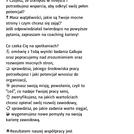
❓ Czujesz, że utknęłaś w miejscu i
potrzebujesz wsparcia, aby odkryć swój pełen
potencjał?
❓ Masz wątpliwości, jakie są Twoje mocne
strony i czym chcesz się zająć?
Jeśli odpowiedziałaś twierdząco na powyższe
pytania, zapraszam na coaching kariery!
Co czeka Cię na spotkaniach?
💪 omówię z Tobą wyniki badania Gallupa
oraz popracujemy nad zrozumieniem oraz
rozwojem mocnych stron,
🤝 sprawdzisz, jakiego środowiska pracy
potrzebujesz i jaki potencjał wnosisz do
organizacji,
🎯 poznasz swoją misję, powołanie, czyli to
"coś", co nadaje Twojej pracy sens,
👌 zweryfikujesz, na jakich wartościach
chcesz opierać swój rozwój zawodowy,
📋 sprawdzisz, po jakie zadania warto sięgać,
🧩 wygenerujesz nowe pomysły na swoją
karierę zawodową.
🌟Rezultatem naszej współpracy jest