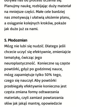
odrywa nas od procesu uczenia się. 
Planujmy naukę, rozbijając duży materiał 
na mniejsze części. Małe cele bardziej 
nas zmotywują i ułatwią ułożenie planu, 
a osiąganie kolejnych kroków, pokaże 
jak dużo już za nami. 
5. Płodozmian
Mózg nie lubi się nudzić. Dlatego jeśli 
chcecie uczyć się efektywnie, zmieniajcie 
tematykę, ćwicząc jego 
neuroplastyczność.  Konieczne są częste 
powtórki, gdyż po godzinnej nauce, 
mózg zapamiętuje tylko 50% tego, 
czego się nauczył. Aby powtórki 
przebiegały efektywnie konieczna jest 
częsta zmiana formy odtwarzania 
materiału, czyli zamiast powtarzania 
słów jak jakąś mantrę, opowiedzcie 