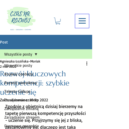
Post
Wszystkie posty
Agnieszka Łozińska-Moriak
Wszystkie posty
2 mar 2022
Rozwój kluczowych
Rozwój osobisty
kompetencji: szybkie
Rozwój zawodowy
uczenie się
Talenty Gallupa
Zaktualizowano:
Zarządzanie czasem
10 lip 2022
Zgodnie z obietnicą dzisiaj bierzemy na 
Zarządzanie zmianą
tapetę pierwszą kompetencję przyszłości 
Zarządzanie stresem
- uczenie się. Przyjrzymy się jej z bliska, 
Darmowe narzędzia
zastanowimy się, dlaczego jest taka 