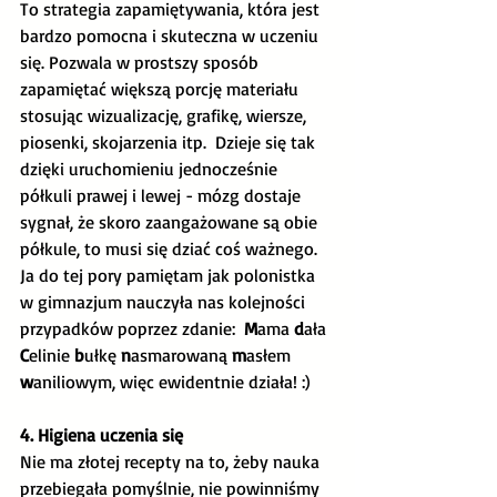
To strategia zapamiętywania, która jest 
bardzo pomocna i skuteczna w uczeniu 
się. Pozwala w prostszy sposób 
zapamiętać większą porcję materiału 
stosując wizualizację, grafikę, wiersze, 
piosenki, skojarzenia itp.  Dzieje się tak 
dzięki uruchomieniu jednocześnie 
półkuli prawej i lewej - mózg dostaje 
sygnał, że skoro zaangażowane są obie 
półkule, to musi się dziać coś ważnego. 
Ja do tej pory pamiętam jak polonistka 
w gimnazjum nauczyła nas kolejności 
przypadków poprzez zdanie:  
M
ama 
d
ała 
C
elinie 
b
ułkę
 n
asmarowaną 
m
asłem 
w
aniliowym, więc ewidentnie działa! :) 
4. Higiena uczenia się
Nie ma złotej recepty na to, żeby nauka 
przebiegała pomyślnie, nie powinniśmy 