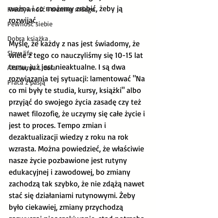
ważna i co możemy zrobić, żeby ją 
Kreatywność i trening mózgu
rozwijać.
Pewność siebie
Dobra książka
Myślę, że każdy z nas jest świadomy, że 
Slow life
wiele z tego co nauczyliśmy się 10-15 lat 
temu, już jest nieaktualne. I są dwa 
Akademia Lidera
rozwiązania tej sytuacji: lamentować "Na 
Praca z pasją
co mi były te studia, kursy, książki" albo 
przyjąć do swojego życia zasadę czy też 
nawet filozofię, że uczymy się całe życie i 
jest to proces. Tempo zmian i 
dezaktualizacji wiedzy z roku na rok 
wzrasta. Można powiedzieć, że właściwie 
nasze życie pozbawione jest rutyny 
edukacyjnej i zawodowej, bo zmiany 
zachodzą tak szybko, że nie zdążą nawet 
stać się działaniami rutynowymi. Żeby 
było ciekawiej, zmiany przychodzą 