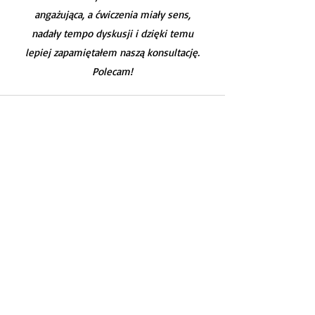
angażująca, a ćwiczenia miały sens,
nadały tempo dyskusji i dzięki temu
lepiej zapamiętałem naszą konsultację.
Polecam!
Anna / artystka
Agnieszka to osoba pełna empatii, na
rozmowie poczułam się zaopiekowana. Cenne
były dla mnie celne pytania, na które sama
bym nie wpadła żeby sobie zadać, a mocno
otworzyły mi oczy. Wiem teraz nad czym
muszę popracować, a jakie talenty już idealnie
ze mną współgrają. Zyskałam większą
świadomość tego jak mogę "aktywować"
swoje talenty przy podejmowaniu danej