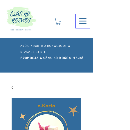
ZRÓB KROK KU ROZWOJOWI W
NIŻSZEJ CENIE
PROMOCJA WAŻNA DO KOŃCA MAJA!