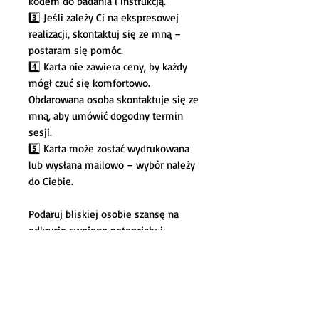
kodem do badania i instrukcją.
3️⃣ Jeśli zależy Ci na ekspresowej
realizacji, skontaktuj się ze mną –
postaram się pomóc.
4️⃣ Karta nie zawiera ceny, by każdy
mógł czuć się komfortowo.
Obdarowana osoba skontaktuje się ze
mną, aby umówić dogodny termin
sesji.
5️⃣ Karta może zostać wydrukowana
lub wysłana mailowo – wybór należy
do Ciebie.
Podaruj bliskiej osobie szansę na
odkrycie swojego potencjału i
pewność, że wierzysz w jej
możliwości.
Co wchodzi w skład karty
podarunkowej?