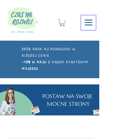
ZRÓB KROK KU ROZWOJOWI W
NIŻSZEJ CENIE
-10% W MAJU
Z KODEM RABATOWYM
MAJ2026