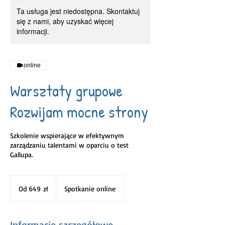
Ta usługa jest niedostępna. Skontaktuj
się z nami, aby uzyskać więcej
informacji.
online
Warsztaty grupowe
Rozwijam mocne strony
Szkolenie wspierające w efektywnym
zarządzaniu talentami w oparciu o test
Gallupa.
Od
649
Od 649 zł
Spotkanie online
złotych
polskich
Informacje szczegółowe