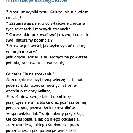
❓ Masz już wyniki testu Gallupa, ale nie wiesz,
co dalej?
❓ Zastanawiasz się, o co właściwie chodzi w
tych talentach i mocnych stronach?
❓ Chcesz ukierunkować swój rozwój i docenić
swój naturalny potencjał?
❓ Masz wątpliwości, jak wykorzystać talenty
w miejscu pracy?
Jeśli odpowiedział_ś twierdząco na powyższe
pytania, zapraszam na warsztaty!
Co czeka Cię na spotkaniu?
💪 zdobędziesz użyteczną wiedzę na temat
podejścia do rozwoju mocnych stron w
oparciu o talenty Gallupa,
🔎 weźmiesz swoje talenty pod lupę,
przyjrzysz się im z bliska oraz poznasz cenną
perspektywę pozostałych uczestników,
🎯 sprawdzisz, jak Twoje talenty przybliżają
Cię do sukcesu, a jak od niego odciągają,
🤝 zrozumiesz, jakiego środowiska pracy
potrzebujesz i jaki potencjał wnosisz do