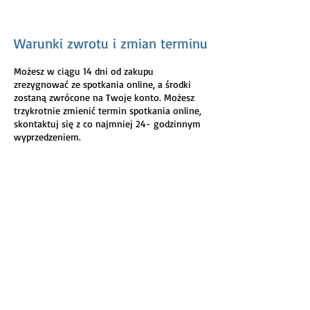
Warunki zwrotu i zmian terminu
Możesz w ciągu 14 dni od zakupu
zrezygnować ze spotkania online, a środki
zostaną zwrócone na Twoje konto. Możesz
trzykrotnie zmienić termin spotkania online,
skontaktuj się z co najmniej 24- godzinnym
ZRÓB KROK KU ROZWOJOWI W
NIŻSZEJ CENIE
-10% DO 5 LUTEGO
Z KODEM