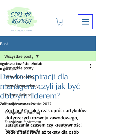
Post
Wszystkie posty
Agnieszka Łozińska-Moriak
Wszystkie posty
8 gru 2016
Dawka inspiracji dla
Rozwój osobisty
managera, czyli jak być
Rozwój zawodowy
dobrym liderem?
Talenty Gallupa
Zaktualizowano:
Zarządzanie czasem
24 sie 2022
Kochani! Co jakiś czas oprócz artykułów 
Zarządzanie zmianą
dotyczących rozwoju zawodowego, 
Zarządzanie stresem
zarządzania czasem czy kreatywności 
Darmowe narzędzia
będę pisała również teksty dla osób 