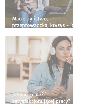
Macierzyństwo,
przeprowadzka, kryzys - jak
życiowe zmiany wpływają na
pracę?
Jak nie znaleźć
satysfakcjonującej pracy?
Najczęściej popełniane błędy