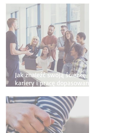
- przewodnik krok po kroku
Jak znaleźć swoją ścieżkę
kariery i pracę dopasowaną
do siebie?