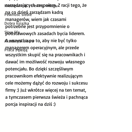
zarządzających zespołem. Z racji tego, że 
Kreatywność i trening mózgu
na co dzień zarządzam kadrą 
Pewność siebie
managerów, wiem jak czasami 
Dobra książka
potrzebne jest przypomnienie o 
Slow life
podstawowych zasadach bycia liderem. 
A wszystko po to, aby nie być tylko 
Akademia Lidera
managerem operacyjnym, ale przede 
Praca z pasją
wszystkim skupić się na pracownikach i 
dawać im możliwość rozwoju własnego 
potencjału. Bo dzięki szczęśliwym 
pracownikom efektywnie realizującym 
cele możemy dążyć do rozwoju i sukcesu 
firmy :) Już wkrótce więcej na ten temat, 
a tymczasem pierwsza świeża i pachnąca 
porcja inspiracji na dziś :)