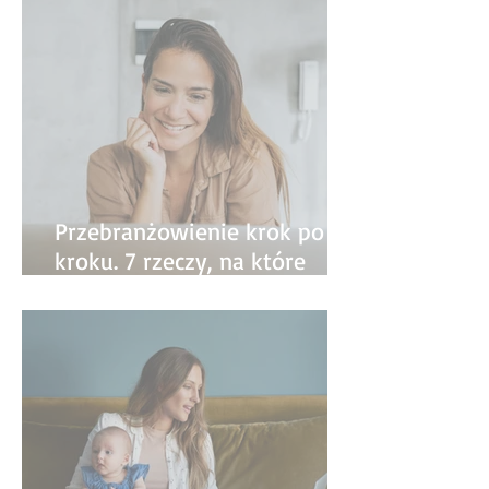
Przebranżowienie krok po
kroku. 7 rzeczy, na które
warto zwrócić uwagę