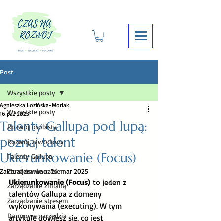
Post
Wszystkie posty
Agnieszka Łozińska-Moriak
Wszystkie posty
16 paź 2023
Talenty Gallupa pod lupą:
Rozwój osobisty
poznaj talent
Rozwój zawodowy
Ukierunkowanie (Focus)
Talenty Gallupa
Zaktualizowano:
Zarządzanie czasem
24 mar 2025
Ukierunkowanie (Focus)
 to jeden z 
Zarządzanie zmianą
talentów Gallupa z domeny 
Zarządzanie stresem
wykonywania (executing). W tym 
Darmowe narzędzia
artykule dowiesz się, co jest 