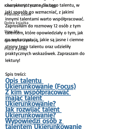
charakterystyczne dla tego talentu, w 
Kreatywność i trening mózgu
jaki sposób go wzmacniać, z jakimi 
Pewność siebie
innymi talentami warto współpracować. 
Dobra książka
Zaprosiłam do rozmowy 12 osób z tym 
Slow life
talentem, które opowiedziały o tym, jak 
go wykorzystują, jakie są jasne i ciemne 
Akademia Lidera
strony tego talentu oraz udzieliły 
Praca z pasją
praktycznych wskazówek. Zapraszam do 
lektury!
Spis treści:
Opis talentu 
Ukierunkowanie (Focus)
Z kim współpracować 
mając talent 
Ukierunkowanie?
Jak rozwijać talent 
Ukierunkowanie?
Wypowiedzi osób z 
talentem Ukierunkowanie