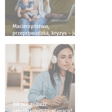
Macierzyństwo,
przeprowadzka, kryzys - jak
życiowe zmiany wpływają na
pracę?
Jak nie znaleźć
satysfakcjonującej pracy?