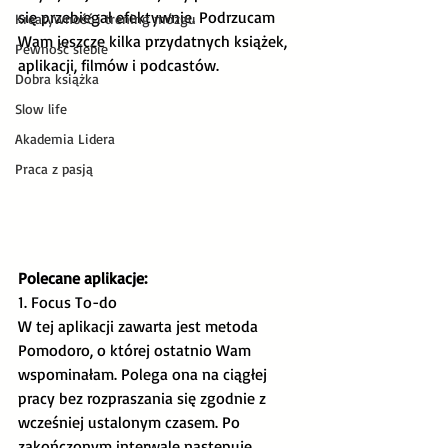
się przebiegał efektywnie. Podrzucam 
Kreatywność i trening mózgu
Wam jeszcze kilka przydatnych książek, 
Pewność siebie
aplikacji, filmów i podcastów.
Dobra książka
Slow life
Akademia Lidera
Praca z pasją
Polecane aplikacje:
1. Focus To-do
W tej aplikacji zawarta jest metoda 
Pomodoro, o której ostatnio Wam 
wspominałam. Polega ona na ciągłej 
pracy bez rozpraszania się zgodnie z 
wcześniej ustalonym czasem. Po 
zakończonym interwale następuje 