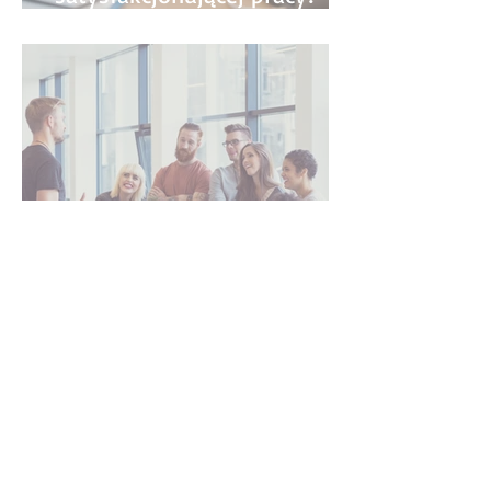
Najczęściej popełniane błędy
- przewodnik krok po kroku
Jak znaleźć swoją ścieżkę
kariery i pracę dopasowaną
do siebie?