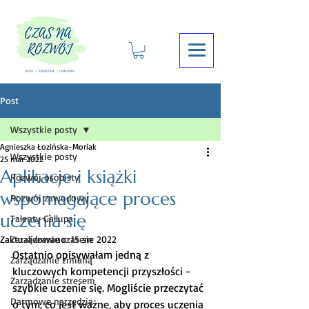
Post
Wszystkie posty
Agnieszka Łozińska-Moriak
Wszystkie posty
25 mar 2022
Aplikacje i książki
Rozwój osobisty
wspomagające proces
Rozwój zawodowy
uczenia się
Talenty Gallupa
Zaktualizowano:
Zarządzanie czasem
15 sie 2022
Ostatnio opisywałam jedną z 
Zarządzanie zmianą
kluczowych kompetencji przyszłości - 
Zarządzanie stresem
szybkie uczenie się. Mogliście przeczytać 
Darmowe narzędzia
o tym, co jest ważne, aby proces uczenia 