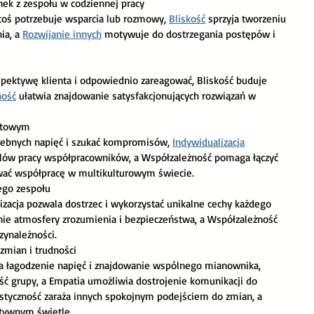
nek z zespołu w codziennej pracy
toś potrzebuje wsparcia lub rozmowy, 
Bliskość
 sprzyja tworzeniu 
ia, a 
Rozwijanie innych
 motywuje do dostrzegania postępów i 
pektywę klienta i odpowiednio zareagować, Bliskość buduje 
ność
 ułatwia znajdowanie satysfakcjonujących rozwiązań w 
ektowym
ebnych napięć i szukać kompromisów, 
Indywidualizacja
ylów pracy współpracowników, a Współzależność pomaga łączyć 
wać współpracę w multikulturowym świecie. 
ego zespołu
ie atmosfery zrozumienia i bezpieczeństwa, a Współzależność 
zynależności.
zmian i trudności
a łagodzenie napięć i znajdowanie wspólnego mianownika, 
ć grupy, a Empatia umożliwia dostrojenie komunikacji do 
styczność zaraża innych spokojnym podejściem do zmian, a 
tywnym świetle.