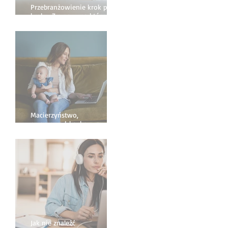
Przebranżowienie krok po
kroku. 7 rzeczy, na które
warto zwrócić uwagę
Macierzyństwo,
przeprowadzka, kryzys - jak
życiowe zmiany wpływają na
pracę?
Jak nie znaleźć