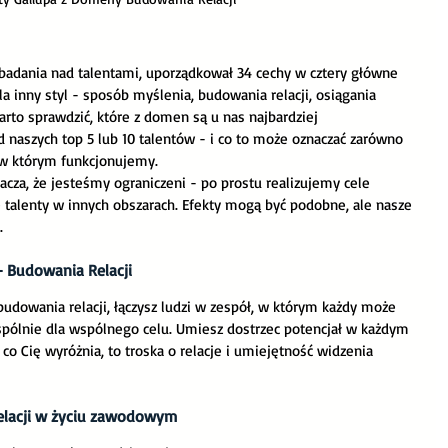
e badania nad talentami, uporządkował 34 cechy w cztery główne 
a inny styl - sposób myślenia, budowania relacji, osiągania 
rto sprawdzić, które z domen są u nas najbardziej 
 naszych top 5 lub 10 talentów - i co to może oznaczać zarówno 
, w którym funkcjonujemy.
cza, że jesteśmy ograniczeni - po prostu realizujemy cele 
ne talenty w innych obszarach. Efekty mogą być podobne, ale nasze 
.
- Budowania Relacji
budowania relacji, łączysz ludzi w zespół, w którym każdy może 
wspólnie dla wspólnego celu. Umiesz dostrzec potencjał w każdym 
co Cię wyróżnia, to troska o relacje i umiejętność widzenia 
elacji w życiu zawodowym