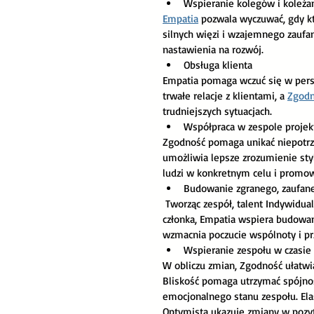
Wspieranie kolegów i koleża
Empatia
 pozwala wyczuwać, gdy k
silnych więzi i wzajemnego zaufan
nastawienia na rozwój.
Obsługa klienta 
Empatia pomaga wczuć się w pers
trwałe relacje z klientami, a 
Zgod
trudniejszych sytuacjach.
Współpraca w zespole proj
Zgodność pomaga unikać niepotrz
umożliwia lepsze zrozumienie st
ludzi w konkretnym celu i promo
Budowanie zgranego, zaufan
 Tworząc zespół, talent Indywidualizacja pozwala dostrzec i wykorzystać unikalne cechy każdego 
członka, Empatia wspiera budowan
wzmacnia poczucie wspólnoty i pr
Wspieranie zespołu w czasie 
W obliczu zmian, Zgodność ułatwi
Bliskość pomaga utrzymać spójnoś
emocjonalnego stanu zespołu. Ela
Optymista ukazuje zmiany w pozy