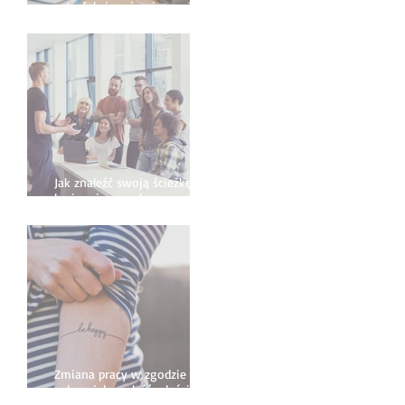
satysfakcjonującej pracy?
Najczęściej popełniane błędy
- przewodnik krok po kroku
Jak znaleźć swoją ścieżkę
kariery i pracę dopasowaną
do siebie?
Zmiana pracy w zgodzie ze
sobą - jak znaleźć właściwą
ścieżkę kariery?