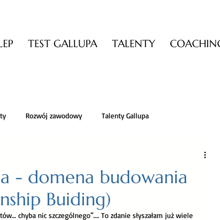
LEP
TEST GALLUPA
TALENTY
COACHING
ty
Rozwój zawodowy
Talenty Gallupa
ądzanie zmianą
Zarządzanie stresem
upa - domena budowania
onship Buiding)
tywność i trening mózgu
Pewność siebie
Dobra książka
ów… chyba nic szczególnego”.... To zdanie słyszałam już wiele 