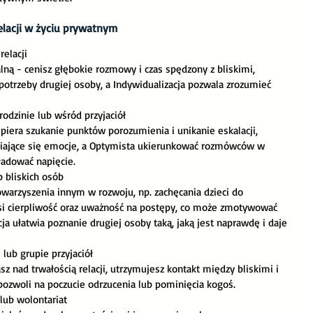
lacji w życiu prywatnym
relacji
ną - cenisz głębokie rozmowy i czas spędzony z bliskimi, 
otrzeby drugiej osoby, a Indywidualizacja pozwala zrozumieć 
odzinie lub wśród przyjaciół
iera szukanie punktów porozumienia i unikanie eskalacji, 
iające się emocje, a Optymista ukierunkować rozmówców w 
ładować napięcie.
b bliskich osób
warzyszenia innym w rozwoju, np. zachęcania dzieci do 
si cierpliwość oraz uważność na postępy, co może zmotywować 
cja ułatwia poznanie drugiej osoby taką, jaką jest naprawdę i daje 
 lub grupie przyjaciół
sz nad trwałością relacji, utrzymujesz kontakt między bliskimi i 
 pozwoli na poczucie odrzucenia lub pominięcia kogoś. 
lub wolontariat