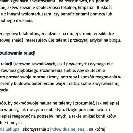
ałań zgodnych z wartościami i na rzecz innych, np. pomoc 
zne, aktywizowanie społeczności lokalnej, Empatia i Bliskość 
je z innymi wolontariuszami czy beneficjentami pomocy lub 
pólnego działania.
czególnych talentów, znajdziesz na mojej stronie w zakładce 
owej znajdź interesujący Cię talent i przeczytaj artykuł na blogu.
budowania relacji
 relacji (zarówno zawodowych, jak i prywatnych) wymaga nie 
e również głębokiego zrozumienia siebie. Aby skutecznie 
arto poznać swoje mocne strony, potrzeby i sposób reagowania w 
możemy budować autentyczne więzi i radzić sobie z wyzwaniami, 
yciu.
b, by odkryć swoje naturalne talenty i zrozumieć, jak najlepiej 
o w pracy, jak i w życiu osobistym. Dzięki poznaniu swoich 
lepiej reagować na potrzeby innych, a także unikać konfliktów 
ie i innych.
ia Gallupa
 i skorzystania z 
indywidualnej sesji
, na której 