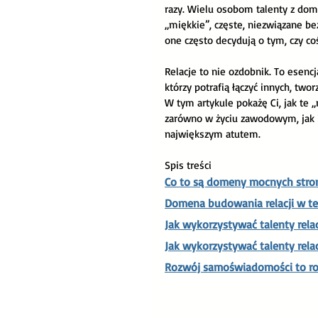
razy. Wielu osobom talenty z dom
Slow life
Akademia Lider
„miękkie”, częste, niezwiązane b
one często decydują o tym, czy co
Relacje to nie ozdobnik. To esenc
którzy potrafią łączyć innych, twor
W tym artykule pokażę Ci, jak te 
zarówno w życiu zawodowym, jak i
największym atutem. 
Spis treści 
Co to są domeny mocnych stro
Domena budowania relacji w te
Jak wykorzystywać talenty re
Jak wykorzystywać talenty rel
Rozwój samoświadomości to roz