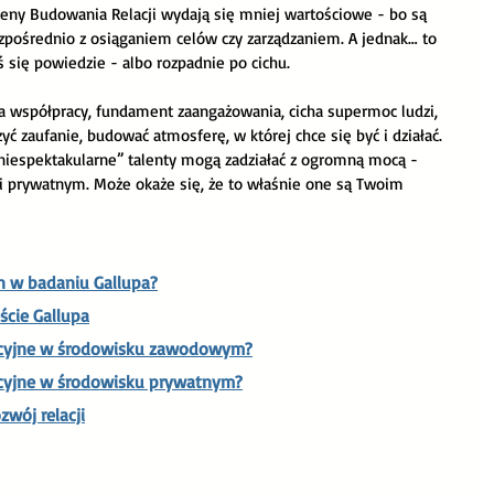
eny Budowania Relacji wydają się mniej wartościowe - bo są 
a
Praca z pasją
ezpośrednio z osiąganiem celów czy zarządzaniem. A jednak… to 
ś się powiedzie - albo rozpadnie po cichu.
ja współpracy, fundament zaangażowania, cicha supermoc ludzi, 
zyć zaufanie, budować atmosferę, w której chce się być i działać. 
„niespektakularne” talenty mogą zadziałać z ogromną mocą - 
 prywatnym. Może okaże się, że to właśnie one są Twoim 
n w badaniu Gallupa?
ście Gallupa
lacyjne w środowisku zawodowym?
acyjne w środowisku prywatnym?
wój relacji