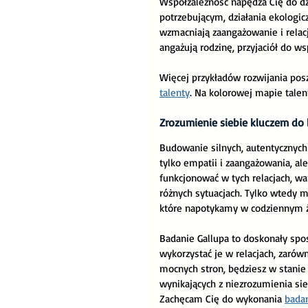
Współzależność napędza Cię do dzi
potrzebującym, działania ekologic
wzmacniają zaangażowanie i relac
angażują rodzinę, przyjaciół do ws
Więcej przykładów rozwijania posz
talenty
. Na kolorowej mapie talent
Zrozumienie siebie kluczem do 
Budowanie silnych, autentycznych
tylko empatii i zaangażowania, al
funkcjonować w tych relacjach, w
różnych sytuacjach. Tylko wtedy 
które napotykamy w codziennym ż
Badanie Gallupa to doskonały sposó
wykorzystać je w relacjach, zarówn
mocnych stron, będziesz w stanie 
wynikających z niezrozumienia sieb
Zachęcam Cię do wykonania 
badan