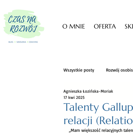
O MNIE
OFERTA
SK
Wszystkie posty
Rozwój osobis
Agnieszka Łozińska-Moriak
Zarządzanie czasem
Zarz
17 kwi 2025
Talenty Gall
relacji (Relati
Darmowe narzędzia
Krea
„Mam większość relacyjnych talent