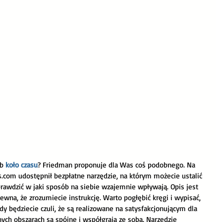
b 
koło czasu
? Friedman proponuje dla Was coś podobnego. Na 
.com udostępnił bezpłatne narzędzie, na którym możecie ustalić 
prawdzić w jaki sposób na siebie wzajemnie wpływają. Opis jest 
ewna, że zrozumiecie instrukcję. Warto pogłębić kręgi i wypisać, 
dy będziecie czuli, że są realizowane na satysfakcjonującym dla 
ych obszarach są spójne i współgrają ze sobą. Narzędzie 