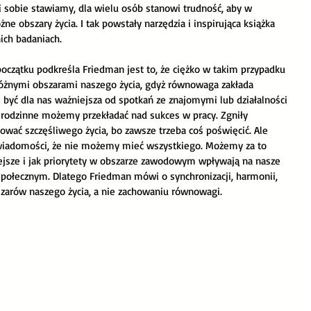
sobie stawiamy, dla wielu osób stanowi trudność, aby w 
a
Praca z pasją
ne obszary życia. I tak powstały narzędzia i inspirująca książka 
nich badaniach.
oczątku podkreśla Friedman jest to, że ciężko w takim przypadku 
nymi obszarami naszego życia, gdyż równowaga zakłada 
być dla nas ważniejsza od spotkań ze znajomymi lub działalności 
e rodzinne możemy przekładać nad sukces w pracy. Zgniły 
ać szczęśliwego życia, bo zawsze trzeba coś poświęcić. Ale 
iadomości, że nie możemy mieć wszystkiego. Możemy za to 
iejsze i jak priorytety w obszarze zawodowym wpływają na nasze 
społecznym. Dlatego Friedman mówi o synchronizacji, harmonii, 
szarów naszego życia, a nie zachowaniu równowagi.