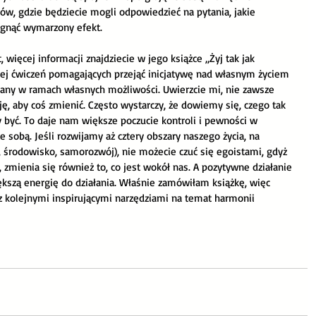
ów, gdzie będziecie mogli odpowiedzieć na pytania, jakie 
iągnąć wymarzony efekt.
 więcej informacji znajdziecie w jego książce „Żyj tak jak 
ęcej ćwiczeń pomagających przejąć inicjatywę nad własnym życiem 
any w ramach własnych możliwości. Uwierzcie mi, nie zawsze 
ję, aby coś zmienić. Często wystarczy, że dowiemy się, czego tak 
yć. To daje nam większe poczucie kontroli i pewności w 
e sobą. Jeśli rozwijamy aż cztery obszary naszego życia, na 
a, środowisko, samorozwój), nie możecie czuć się egoistami, gdyż 
zmienia się również to, co jest wokół nas. A pozytywne działanie 
ększą energię do działania. Właśnie zamówiłam książkę, więc 
 kolejnymi inspirującymi narzędziami na temat harmonii 