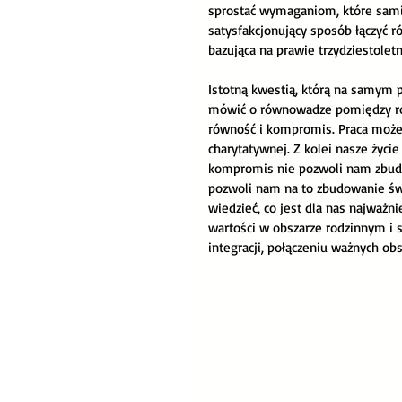
sprostać wymaganiom, które sami 
Slow life
Akademia Lider
satysfakcjonujący sposób łączyć róż
bazująca na prawie trzydziestolet
Istotną kwestią, którą na samym p
mówić o równowadze pomiędzy róż
równość i kompromis. Praca może 
charytatywnej. Z kolei nasze życi
kompromis nie pozwoli nam zbudow
pozwoli nam na to zbudowanie św
wiedzieć, co jest dla nas najważn
wartości w obszarze rodzinnym i 
integracji, połączeniu ważnych ob