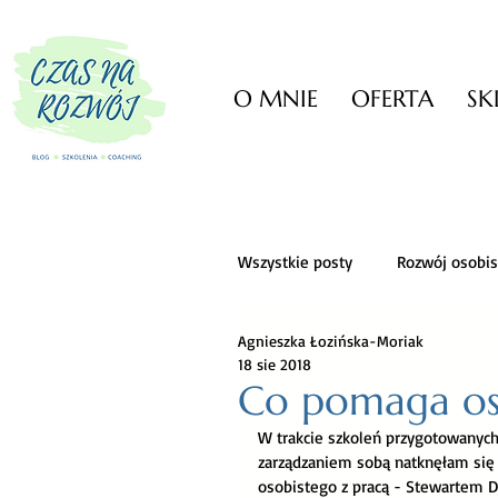
O MNIE
OFERTA
SK
Wszystkie posty
Rozwój osobis
Agnieszka Łozińska-Moriak
Zarządzanie czasem
Zarz
18 sie 2018
Co pomaga os
W trakcie szkoleń przygotowanych
Darmowe narzędzia
Krea
zarządzaniem sobą natknęłam się 
osobistego z pracą - Stewartem D.