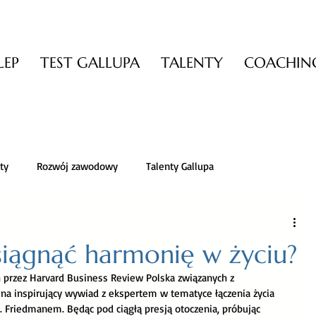
LEP
TEST GALLUPA
TALENTY
COACHING
ty
Rozwój zawodowy
Talenty Gallupa
ądzanie zmianą
Zarządzanie stresem
iągnąć harmonię w życiu?
 przez Harvard Business Review Polska związanych z 
tywność i trening mózgu
Pewność siebie
Dobra książka
na inspirujący wywiad z ekspertem w tematyce łączenia życia 
 Friedmanem. Będąc pod ciągłą presją otoczenia, próbując 