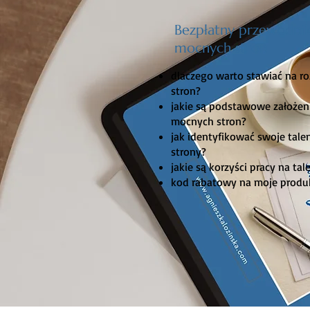
Bezpłatny przewodni
mocnych stron
dlaczego warto stawiać na 
stron?
jakie są podstawowe założen
mocnych stron?
jak identyfikować swoje tale
strony?
jakie są korzyści pracy na ta
kod rabatowy na moje produk