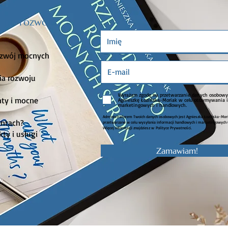
k po rozwoju
rozwój mocnych
ia rozwoju
Wyrażam zgodę na przetwarzanie danych osobowy
nty i mocne
Agnieszkę Łozińską-Moriak w celu otrzymywania i
marketingowych i handlowych.
Administratorem Twoich danych osobowych jest Agnieszka Łozińska-Mor
lentach?
przetwarzane w celu wysyłania informacji handlowych i marketingowych (
Więcej informacji znajdziesz w
Polityce Prywatności
.
ty i usługi
Zamawiam!