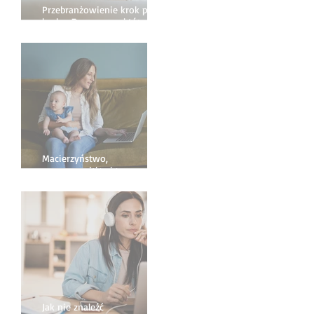
Przebranżowienie krok po
kroku. 7 rzeczy, na które
warto zwrócić uwagę
Macierzyństwo,
przeprowadzka, kryzys - jak
życiowe zmiany wpływają na
pracę?
Jak nie znaleźć