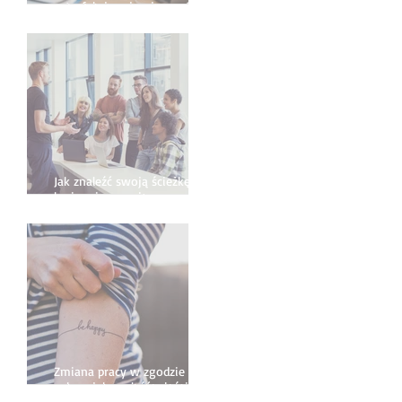
satysfakcjonującej pracy?
Najczęściej popełniane błędy
- przewodnik krok po kroku
Jak znaleźć swoją ścieżkę
kariery i pracę dopasowaną
do siebie?
Zmiana pracy w zgodzie ze
sobą - jak znaleźć właściwą
ścieżkę kariery?