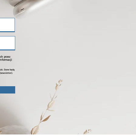
ch przez
nformacji
iak. Dane będą
newsletter).