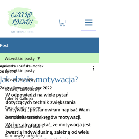
Post
Wszystkie posty
Agnieszka Łozińska-Moriak
Wszystkie posty
26 lip 2017
Jak działa motywacja?
Rozwój osobisty
Zaktualizowano:
1 wrz 2022
Rozwój zawodowy
W odpowiedzi na wiele pytań 
Talenty Gallupa
dotyczących technik zwiększania 
Zarządzanie czasem
motywacji, postanowiłam napisać Wam 
o modelu trzech kręgów motywacji. 
Zarządzanie zmianą
Ważne, aby pamiętać, że motywacja jest 
Zarządzanie stresem
kwestią indywidualną, zależną od wielu 
Darmowe narzędzia