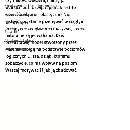
czynników. Owszem, należy ją 
Kreatywność i trening mózgu
wzmacniać i rozwijać, jednak jest to 
zjawisko płynne i elastyczne. Nie 
Pewność siebie
jesteśmy w stanie przebywać w ciągłym 
Dobra książka
przepływie zwiększonej motywacji, więc 
Slow life
naturalne są jej wahania. Dziś 
Akademia Lidera
przedstawię model stworzony przez 
Marcina Capigę na podstawie poziomów 
Praca z pasją
logicznych Diltsa, dzięki któremu 
zobaczycie, co ma wpływ na poziom 
Waszej motywacji i jak ją zbudować.