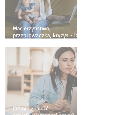
Macierzyństwo,
przeprowadzka, kryzys - jak
życiowe zmiany wpływają na
pracę?
Jak nie znaleźć