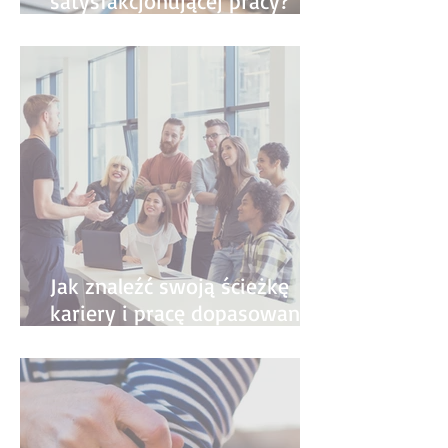
satysfakcjonującej pracy?
Najczęściej popełniane błędy
- przewodnik krok po kroku
Jak znaleźć swoją ścieżkę
kariery i pracę dopasowaną
do siebie?