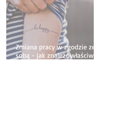
Zmiana pracy w zgodzie ze
sobą - jak znaleźć właściwą
ścieżkę kariery?
Agnieszka Łozińska-Moriak, Gallup-
Certified Strengths Coach
Jestem certyfikowanym coachem mocnych stron oraz
coachem kariery, a także mam za sobą 10 lat
doświadczenia w roli managerki. Od ponad 15 lat
towarzyszę innym w procesie rozwoju osobistego i
zawodowego. W swojej pracy pomagam odkrywać i
wykorzystywać talenty zarówno na poziomie