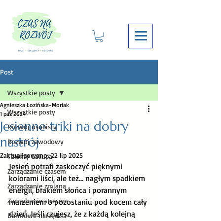
Post
Wszystkie posty
Agnieszka Łozińska-Moriak
Wszystkie posty
1 paź 2024
Jesienne triki na dobry
Rozwój osobisty
nastrój
Rozwój zawodowy
Zaktualizowano:
22 lip 2025
Talenty Gallupa
Jesień potrafi zaskoczyć pięknymi 
Zarządzanie czasem
kolorami liści, ale też… nagłym spadkiem 
Zarządzanie zmianą
energii, brakiem słońca i porannym 
Zarządzanie stresem
marzeniem o pozostaniu pod kocem cały 
dzień. Jeśli czujesz, że z każdą kolejną 
Darmowe narzędzia