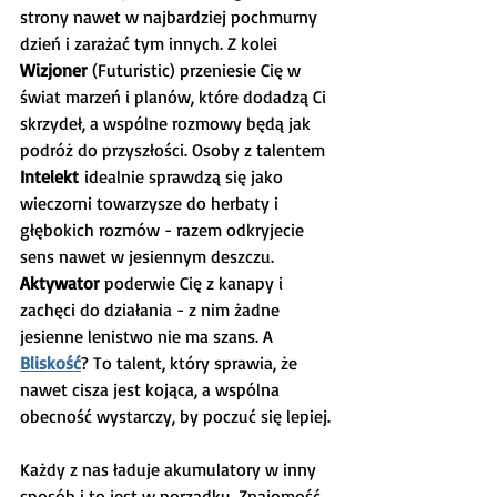
strony nawet w najbardziej pochmurny 
dzień i zarażać tym innych. Z kolei 
Wizjoner
 (Futuristic) przeniesie Cię w 
świat marzeń i planów, które dodadzą Ci 
skrzydeł, a wspólne rozmowy będą jak 
podróż do przyszłości. Osoby z talentem 
Intelekt
 idealnie sprawdzą się jako 
wieczorni towarzysze do herbaty i 
głębokich rozmów - razem odkryjecie 
sens nawet w jesiennym deszczu. 
Aktywator
 poderwie Cię z kanapy i 
zachęci do działania - z nim żadne 
jesienne lenistwo nie ma szans. A 
Bliskość
? To talent, który sprawia, że 
nawet cisza jest kojąca, a wspólna 
obecność wystarczy, by poczuć się lepiej.
Każdy z nas ładuje akumulatory w inny 
sposób i to jest w porządku. Znajomość 