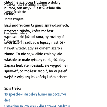
chłodniejszą porą trudniej o dobry 
Kreatywność i trening mózgu
humor, ten artykuł jest właśnie dla 
Pewność siebie
Ciebie.
Dobra książka
Dziś podrzucam Ci garść sprawdzonych, 
Slow life
prostych trików, które możesz 
Akademia Lidera
wprowadzić już od rana, by rozkręcić 
Praca z pasją
swój dzień i zadbać o lepszy nastrój - 
nawet wtedy, gdy za oknem szaro i 
zimno. To nie są wielkie zmiany, ale 
właśnie te małe rytuały robią różnicę. 
Zaparz herbatę, rozsiądź się wygodnie i 
sprawdź, co możesz zrobić, by w jesień 
wejść z większą lekkością i uśmiechem.
Spis treści
10 sposobów  na dobry humor na początku 
dnia
Uśmiechaj się częściej - dla zdrowia, nastroju 