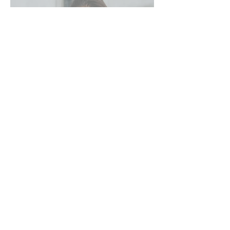
Przebranżowienie krok po
kroku. 7 rzeczy, na które
warto zwrócić uwagę