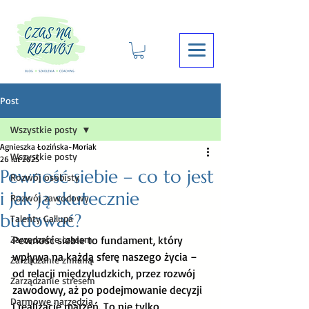
Post
Wszystkie posty
Agnieszka Łozińska-Moriak
Wszystkie posty
26 lut 2025
Pewność siebie – co to jest
Rozwój osobisty
i jak ją skutecznie
Rozwój zawodowy
budować?
Talenty Gallupa
Zarządzanie czasem
Pewność siebie to fundament, który 
wpływa na każdą sferę naszego życia – 
Zarządzanie zmianą
od relacji międzyludzkich, przez rozwój 
Zarządzanie stresem
zawodowy, aż po podejmowanie decyzji 
Darmowe narzędzia
i realizację marzeń. To nie tylko 