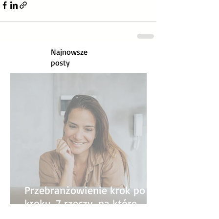
Najnowsze
posty
Przebranżowienie krok po
kroku. 7 rzeczy, na które
warto zwrócić uwagę