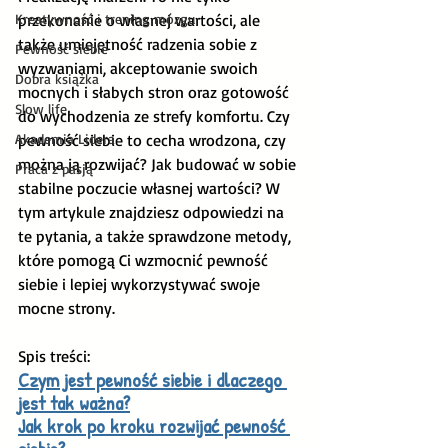
Kreatywność i trening mózgu
przekonanie o własnej wartości, ale 
także umiejętność radzenia sobie z 
Pewność siebie
wyzwaniami, akceptowanie swoich 
Dobra książka
mocnych i słabych stron oraz gotowość 
Slow life
do wychodzenia ze strefy komfortu. Czy 
Akademia Lidera
pewność siebie to cecha wrodzona, czy 
można ją rozwijać? Jak budować w sobie 
Praca z pasją
stabilne poczucie własnej wartości? W 
tym artykule znajdziesz odpowiedzi na 
te pytania, a także sprawdzone metody, 
które pomogą Ci wzmocnić pewność 
siebie i lepiej wykorzystywać swoje 
mocne strony.
Spis treści:
Czym jest pewność siebie i dlaczego 
jest tak ważna?
Jak krok po kroku rozwijać pewność 