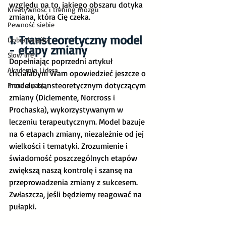
względu na to, jakiego obszaru dotyka 
Kreatywność i trening mózgu
zmiana, która Cię czeka.
Pewność siebie
1. Transteoretyczny model 
Dobra książka
- etapy zmiany 
Slow life
Dopełniając poprzedni artykuł 
Akademia Lidera
chciałabym Wam opowiedzieć jeszcze o 
modelu transteoretycznym dotyczącym 
Praca z pasją
zmiany (Diclemente, Norcross i 
Prochaska), wykorzystywanym w 
leczeniu terapeutycznym. Model bazuje 
na 6 etapach zmiany, niezależnie od jej 
wielkości i tematyki. Zrozumienie i 
świadomość poszczególnych etapów 
zwiększą naszą kontrolę i szansę na 
przeprowadzenia zmiany z sukcesem. 
Zwłaszcza, jeśli będziemy reagować na 
pułapki.