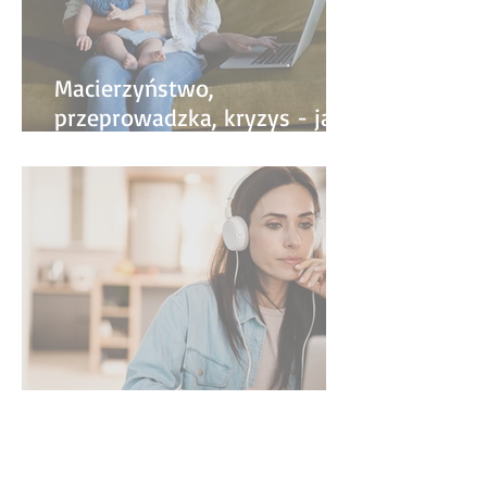
Macierzyństwo,
przeprowadzka, kryzys - jak
życiowe zmiany wpływają na
pracę?
Jak nie znaleźć
satysfakcjonującej pracy?
Najczęściej popełniane błędy