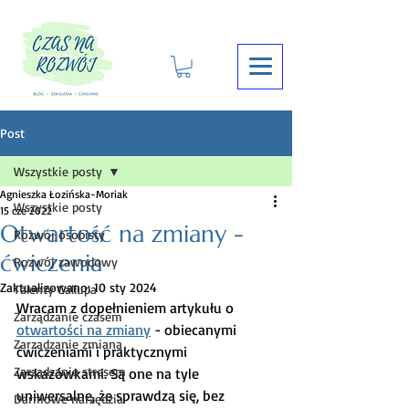
Post
Wszystkie posty
Agnieszka Łozińska-Moriak
Wszystkie posty
15 cze 2022
Otwartość na zmiany -
Rozwój osobisty
ćwiczenia
Rozwój zawodowy
Zaktualizowano:
10 sty 2024
Talenty Gallupa
Wracam z dopełnieniem artykułu o 
Zarządzanie czasem
otwartości na zmiany
 - obiecanymi 
Zarządzanie zmianą
ćwiczeniami i praktycznymi 
Zarządzanie stresem
wskazówkami. Są one na tyle 
uniwersalne, że sprawdzą się, bez 
Darmowe narzędzia