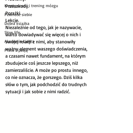
Kreatywność i trening mózgu
Przeszkody. 
Porażki.
Pewność siebie
Lekcje.
Dobra książka
Niezależnie od tego, jak je nazywacie, 
Slow life
warto dowiadywać się więcej o nich i 
Akademia Lidera
swojej relacji z nimi, aby stanowiły 
ważny element waszego doświadczenia, 
Praca z pasją
a czasami nawet fundament, na którym 
zbudujecie coś jeszcze lepszego, niż 
zamierzaliście. A może po prostu innego, 
co nie oznacza, że gorszego. Dziś kilka 
słów o tym, jak podchodzić do trudnych 
sytuacji i jak sobie z nimi radzić. 