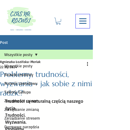
Post
Wszystkie posty
Agnieszka Łozińska-Moriak
Wszystkie posty
22 sty 2024
Problemy, trudności,
Rozwój osobisty
wyzwania - jak sobie z nimi
Rozwój zawodowy
radzić?
Talenty Gallupa
Zarządzanie czasem
Trudności są naturalną częścią naszego 
życia. 
Zarządzanie zmianą
Trudności. 
Zarządzanie stresem
Wyzwania. 
Darmowe narzędzia
Problemy. 