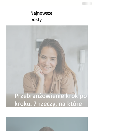
Najnowsze
posty
Przebranżowienie krok po
kroku. 7 rzeczy, na które
warto zwrócić uwagę